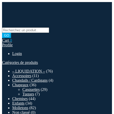
Skip
to
content
Products
Impressions Multi-Images
search
GO
Cart
0
Profile
Login
Catégories de produits
– LIQUIDATION –
(76)
Accessoires
(11)
Chandails / Cardigans
(4)
Chapeaux
(36)
Casquettes
(29)
Tuques
(7)
Chemises
(44)