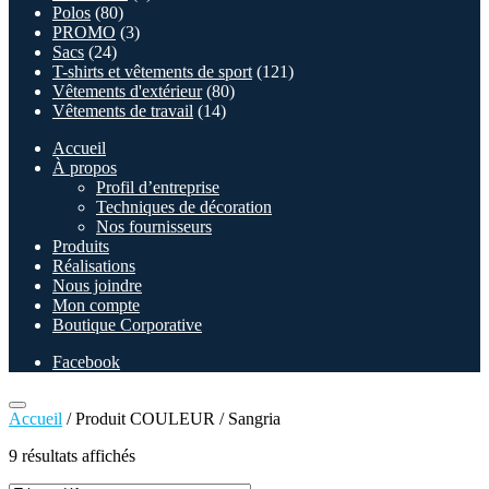
Enfants
(34)
Molletons
(82)
Non classé
(0)
Polos
(80)
PROMO
(3)
Sacs
(24)
T-shirts et vêtements de sport
(121)
Vêtements d'extérieur
(80)
Vêtements de travail
(14)
Accueil
À propos
Profil d’entreprise
Techniques de décoration
Nos fournisseurs
Produits
Réalisations
Nous joindre
Mon compte
Boutique Corporative